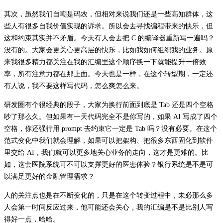
其次，虽然我们自嘲是码农，但相对来说我们还是一些高知群体，这
些人有很多自我价值实现的诉求。所以会去寻找编程带来的快乐，但
这和约束其实并不矛盾。今天有人会去把 C 的编译器重新写一遍吗？
没有的。大家会更关心更高层的快乐，比如我如何组织我的业务。原
来我很多精力都关注在我的汇编里这个顺序换一下就能提升一倍效
率，所有注意力都在那上面。今天也是一样，在这个转型期，一定还
有人说，我不要这样写代码，怎么爽怎么来。
研发圈有个很经典的段子，大家为换行前面到底是 Tab 还是四个空格
吵了那么久。但如果有一天代码完全不是你写的，如果 AI 写成了四个
空格，你还强行用 prompt 去约束它一定是 Tab 吗？没有必要。在这个
范式变化中我们就会理解，如果可以把架构、把很多东西固化到软件
里交给 AI，我们就可以更多地关心业务的走向，这才是更难的。比
如，这套医院系统可不可以支撑更好的医患体验？银行系统是不是可
以满足更好的金融管理需求？
人的关注点也是在不断变化的，只是在这个转变过程中，未必那么多
人会第一时间反应过来，他可能还会关心，我的汇编是不是比别人写
得好一点，哈哈。