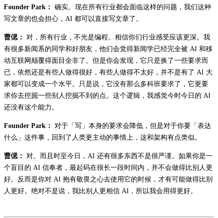
Founder Park：
确实。现在所有行业都会面临这样的问题，我们这种
写文章的也会担心，AI 都可以直接写文章了。
曹偲：
对，所有行业，不光是编程。相信你们行业感受应该更深。我
有很多新闻系的同学和好朋友，他们会觉得新闻学已经完全被 AI 和移
动互联网颠覆得面目全非了。但是你会发现，它只是换了一些要求而
已，依然还是有些人做得很好，有些人做得不太好，并不是有了 AI 大
家都可以变成一个水平。只是说，它没有那么多科班要求了，它更要
求你去挖掘一些别人挖掘不到的点。这个逻辑，我感觉今时今日的 AI
还没有这个能力。
Founder Park：
对于「写」本身的要求会降低，但是对于你要「表达
什么」这件事，回到了人类更主动的事情上，这和架构有点类似。
曹偲：
对。而且时至今日，AI 还有很多东西不是很严谨。如果你是一
个盲目的 AI 信奉者，最起码在很长一段时间内，并不会做得比别人更
好。反而是你对 AI 抱有敬畏之心去使用它的时候，才有可能做得比别
人更好。绝对不是说，我比别人更相信 AI，所以我会用得更好。