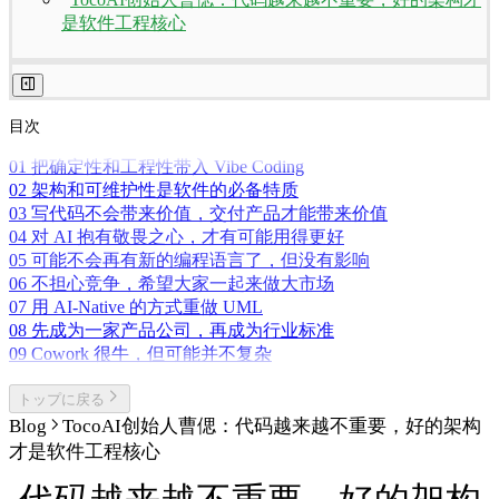
是软件工程核心
目次
01 把确定性和工程性带入 Vibe Coding
02 架构和可维护性是软件的必备特质
03 写代码不会带来价值，交付产品才能带来价值
04 对 AI 抱有敬畏之心，才有可能用得更好
05 可能不会再有新的编程语言了，但没有影响
06 不担心竞争，希望大家一起来做大市场
07 用 AI-Native 的方式重做 UML
08 先成为一家产品公司，再成为行业标准
09 Cowork 很牛，但可能并不复杂
トップに戻る
Blog
TocoAI创始人曹偲：代码越来越不重要，好的架构
才是软件工程核心