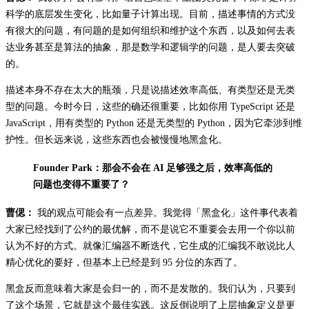
科学的底层发生变化，比如量子计算出现。目前，描述事情的方式没
有很大的问题，有问题的是如何组织和维护这个东西，以及如何去表
达业务甚至是算法的抽象，那是数学和逻辑学的问题，是人要去突破
的。
描述本身不存在太大的瓶颈，只是说描述效率高低、有类型还是无类
型的问题。今时今日，这些的确还很重要，比如你用 TypeScript 还是
JavaScript，用有类型的 Python 还是无类型的 Python，因为它牵涉到维
护性。但长远来说，这些东西也会被慢慢地黑盒化。
Founder Park：那会不会在 AI 足够强之后，效率高低的
问题也变得不重要了？
曹偲：
我的观点可能会有一点差异。我觉得「黑盒化」这件事代表着
大家已经找到了公约的最优解，而不是说它不重要会去用一个你以前
认为不好的方式。就像汇编器不断迭代，它生成的汇编我不敢说比人
精心优化的要好，但基本上已经是到 95 分位的东西了。
黑盒反而意味着大家是会归一的，而不是发散的。我们认为，只要到
了这个场景，它就是这个最佳实践。这反倒说明了上层抽象定义是更