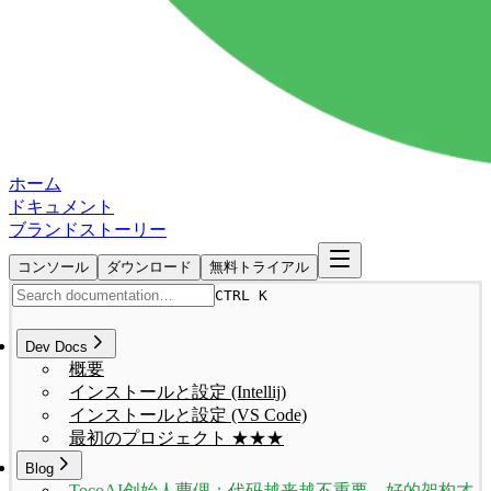
ホーム
ドキュメント
ブランドストーリー
コンソール
ダウンロード
無料トライアル
CTRL K
Dev Docs
概要
インストールと設定 (Intellij)
インストールと設定 (VS Code)
最初のプロジェクト ★★★
Blog
TocoAI创始人曹偲：代码越来越不重要，好的架构才