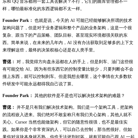
乐和 QQ 音乐都用一套工具去解决？不行，它们的曲库管理都不一
样，哪怕最标准化的东西逻辑都不太一样。
Founder Park：
也就是说，今天的 AI 可能已经能够解决所谓的技术
架构问题了，但是对于业务逻辑和整个产品的业务架构，这是一个很
复杂、跟当下的产品策略、团队目标、甚至现实环境都强关联的东
西。简单来说，在未来的几年内，AI 没有办法获取到足够多的上下文
来理解这些，最终的决策权核心还是在人类手里。
曹偲：
对，我觉得方向盘永远都在人的手上，但是刹车、油门这些很
有可能交给 AI。因为有些东西它的控制变量比较少，只要判断会不会
撞上东西，就可以控制刹车。但是我想去哪里，这个事情在大多数软
件研发中可能永远都得我自己说了算。
Founder Park：
其他的软件是不是也可以解决技术架构的难题？
曹偲：
并不是只有我们解决技术架构。我们是一个架构工具，把架构
的流程嵌入进来。我们绝对不敢妄称只有我们关心架构，其他人就不
关心。Cursor 当然也能做架构，但它的随意性很强，也不是最佳实
践。如果你是个非常资深的人，可以自己去控制，那当然很好。但如
果你对这块本身就不熟，你也无法评判好坏，就有可能自己跟 AI 一起