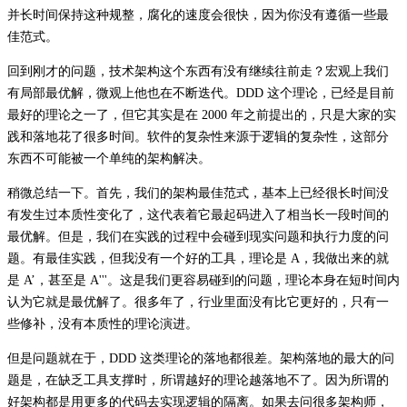
并长时间保持这种规整，腐化的速度会很快，因为你没有遵循一些最
佳范式。
回到刚才的问题，技术架构这个东西有没有继续往前走？宏观上我们
有局部最优解，微观上他也在不断迭代。DDD 这个理论，已经是目前
最好的理论之一了，但它其实是在 2000 年之前提出的，只是大家的实
践和落地花了很多时间。软件的复杂性来源于逻辑的复杂性，这部分
东西不可能被一个单纯的架构解决。
稍微总结一下。首先，我们的架构最佳范式，基本上已经很长时间没
有发生过本质性变化了，这代表着它最起码进入了相当长一段时间的
最优解。但是，我们在实践的过程中会碰到现实问题和执行力度的问
题。有最佳实践，但我没有一个好的工具，理论是 A，我做出来的就
是 A’，甚至是 A'''。这是我们更容易碰到的问题，理论本身在短时间内
认为它就是最优解了。很多年了，行业里面没有比它更好的，只有一
些修补，没有本质性的理论演进。
但是问题就在于，DDD 这类理论的落地都很差。架构落地的最大的问
题是，在缺乏工具支撑时，所谓越好的理论越落地不了。因为所谓的
好架构都是用更多的代码去实现逻辑的隔离。如果去问很多架构师，