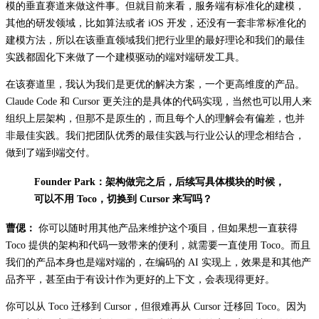
模的垂直赛道来做这件事。但就目前来看，服务端有标准化的建模，
其他的研发领域，比如算法或者 iOS 开发，还没有一套非常标准化的
建模方法，所以在该垂直领域我们把行业里的最好理论和我们的最佳
实践都固化下来做了一个建模驱动的端对端研发工具。
在该赛道里，我认为我们是更优的解决方案，一个更高维度的产品。
Claude Code 和 Cursor 更关注的是具体的代码实现，当然也可以用人来
组织上层架构，但那不是原生的，而且每个人的理解会有偏差，也并
非最佳实践。我们把团队优秀的最佳实践与行业公认的理念相结合，
做到了端到端交付。
Founder Park：架构做完之后，后续写具体模块的时候，
可以不用 Toco，切换到 Cursor 来写吗？
曹偲：
你可以随时用其他产品来维护这个项目，但如果想一直获得
Toco 提供的架构和代码一致带来的便利，就需要一直使用 Toco。而且
我们的产品本身也是端对端的，在编码的 AI 实现上，效果是和其他产
品齐平，甚至由于有设计作为更好的上下文，会表现得更好。
你可以从 Toco 迁移到 Cursor，但很难再从 Cursor 迁移回 Toco。因为