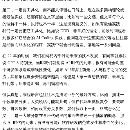
第二，一定要工具化，而不能只停留在口号上。现在很多架构理论或
者最佳实践，还都停留在文字层面，比如写一些文档。但文章每个人
的理解不一样，执行也不一样，这是没有意义的。如果有最佳实践，
我们一定要把它工具化。比如说 DDD，非常好的理论，前段时间也看
到很多和它结合的 AI Coding 实践，但问题在于这些实践的落地往往都
是经验而非固化的程序，实践中就会出现偏差、落地等一系列问题。
在 22 年的时候，我们在网易内部讨论未来的技术发展，有同事就跟我
说 GPT-3 特别强。当时我们就觉得 AI 时代的到来，很有可能会对整
个研发体系造成非线性变化。如果 AI 继续往前走，人与程序之间的交
流，其抽象程度会变得越来越高，这也是大家一直想做的事。最早是
打孔带，后来是汇编，再到编程语言。
但认真想，编程语言也往往不是描述业务的最好方式，比如，描述一
个歌单要分页，人类说话可能就几句，但在代码里就很复杂：要去取
数、拼装数据、如何设置分页参数、如何获取下一页、格式怎么定
义……是一大堆分散在各种代码里的东西去描述一个抽象的概念。那
么 AI 时代的到来，有没有可能让软件研发的范式发生根本性的变化，
从对代码的关注大量转移到对架构的抽象上来。