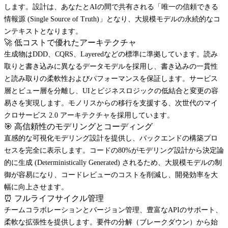
します。設計は、あなたとAIの間で共有される「唯一の信頼できる
情報源 (Single Source of Truth)」となり、大規模モデルの永続的なコ
ンテキストとなります。
🚀 低コストで優れたアーキテクチャ
生成物はDDD、CQRS、Layeredなどの標準に準拠しています。読み
取りと書き込みに異なるデータモデルを採用し、書き込みの一貫性
と読み取りの柔軟性およびパフォーマンスを保証します。サービス
層とビュー層を分離し、UIとビジネスロジックの低結合と変更の容
易さを実現します。モノリスからの移行を支援する、次世代のマイ
クロサービス 2.0 アーキテクチャを採用しています。
🎯 高信頼性のモデリングとコーディング
直感的な可視化モデリング設計を提供し、バックエンドの構築プロ
セスを完全に表示します。コードの80%がモデリング設計から決定論
的に生成 (Deterministically Generated) されるため、大規模モデルの制
御が容易になり、コードレビューのコストを削減し、開発効率を大
幅に向上させます。
⏰ フルライフサイクル管理
チームコラボレーションとバージョン管理、豊富なAPIのサポート、
柔軟な拡張性を提供します。要件の分解（ブレークダウン）から始