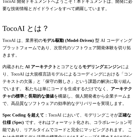
TocoAI 開発ドキュメントへようこそ！本ドキュメントは、開発に必
要な技術情報とガイドラインをすべて網羅しています。
TocoAI とは？
TocoAI は、業界初の
モデル駆動 (Model-Driven)
型 AI コーディング
プラットフォームであり、次世代のソフトウェア開発体験を切り拓
きます。
内蔵された
AI アーキテクト
とコアとなる
モデリングエンジン
によ
り、TocoAI は大規模言語モデルによるコーディングにおける「コン
テキストの欠落」と「保守の難しさ」という課題の解決に取り組ん
でいます。 私たちは単にコードを生成するだけでなく、
アーキテク
チャの標準
と
長期的な価値
を構築し、個人開発者から企業チームま
で、高品質なソフトウェアの効率的なデリバリーを実現します。
Spec Coding を超えて
：TocoAI において、モデリングこそが
正確な
仕様 (Spec)
です。それはフォーマット化され、コラボレーション可
能であり、リアルタイムでコードと完全にマッピングされます。 こ