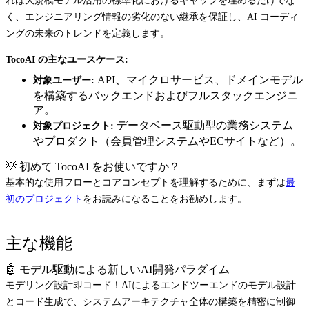
れは大規模モデル活用の標準化におけるギャップを埋めるだけでな
く、エンジニアリング情報の劣化のない継承を保証し、AI コーディ
ングの未来のトレンドを定義します。
TocoAI の主なユースケース:
API、マイクロサービス、ドメインモデル
対象ユーザー:
を構築するバックエンドおよびフルスタックエンジニ
ア。
データベース駆動型の業務システム
対象プロジェクト:
やプロダクト（会員管理システムやECサイトなど）。
💡 初めて TocoAI をお使いですか？
基本的な使用フローとコアコンセプトを理解するために、まずは
最
初のプロジェクト
をお読みになることをお勧めします。
主な機能
🤖 モデル駆動による新しいAI開発パラダイム
モデリング設計即コード！AIによるエンドツーエンドのモデル設計
とコード生成で、システムアーキテクチャ全体の構築を精密に制御